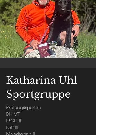
Katharina Uhl
Sportgruppe
Prüfungssparten
BH-VT
IBGH II
IGP III
Mondioring lll