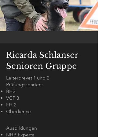
Ricarda Schlanser
Senioren Gruppe
Leiterbrevet 1 und 2
Prüfungssparten:​
BH3
VGP 3
FH 2
Obedience
Ausbildungen
NHB Experte