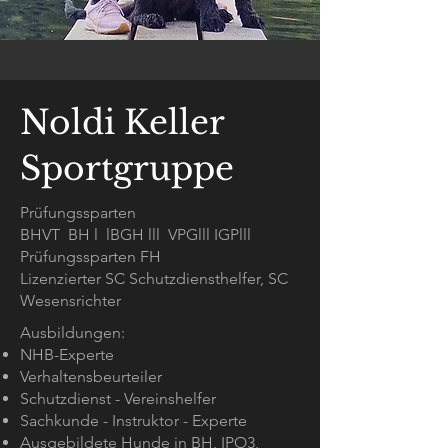
Noldi Keller
Sportgruppe
Prüfungssparten
BHVT BH l lBGH lll VPGlll IGPlll
Prüfungssparten FH
Lizenzierter SC Schutzdiensthelfer, SC
Wesensrichter
Ausbildungen:
NHB-Experte
Verhaltensbeurteiler
Schutzdienst - Vereinshelfer
Sachkunde - Instruktor - Experte
Ausgebildete Hunde in BH, IPO3,