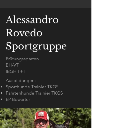
Alessandro
Rovedo
Sportgruppe
Prüfungssparten
BH-VT
IBGH I + II
Ausbildungen:
Sporthunde Trainier TKGS
Fährtenhunde Trainier TKGS
EP Bewerter