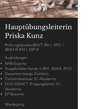
Übungsleiter sind
Hauptübungsleiterin
Priska Kunz
PrüfungsspartenBHVT, BH l, VPG 1,
IBGH lll lFH l, lGP lll
Ausbildungen:
NHB-Experte
Ausgebildete Hunde in BH1, BGH3, IPO3
Gewerbemässige Züchterin
Tierheimbetreuer SC-Akademie
DOG-DIDACT (Prägungsleiter) SC-
Akademie
EP Bewerter
Werdegang: