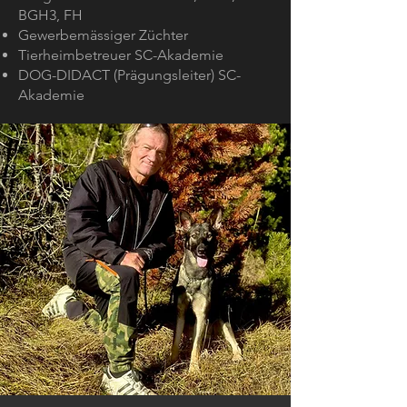
BGH3, FH
Gewerbemässiger Züchter
Tierheimbetreuer SC-Akademie
DOG-DIDACT (Prägungsleiter) SC-
Akademie