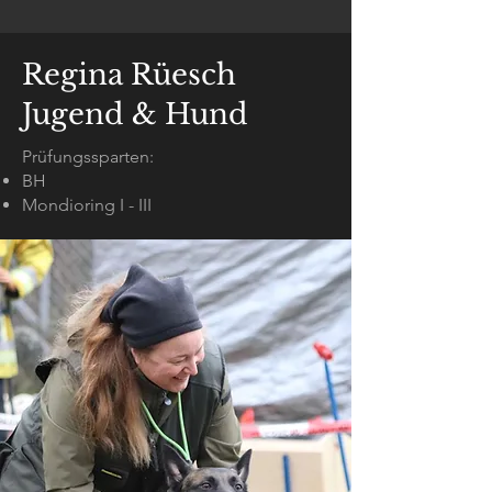
Regina Rüesch
Jugend & Hund
Prüfungssparten:
BH
Mondioring I - III