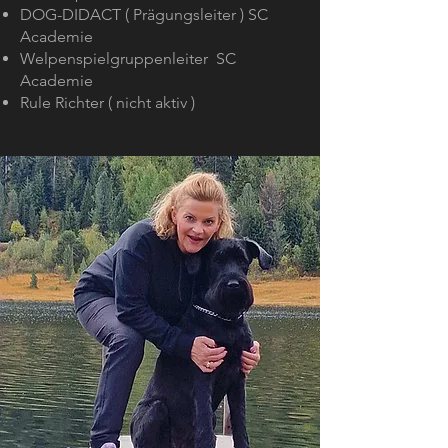
DOG-DIDACT ( Prägungsleiter ) SC
Academie
Welpenspielgruppenleiter SC
Academie
Rule Richter ( nicht aktiv )