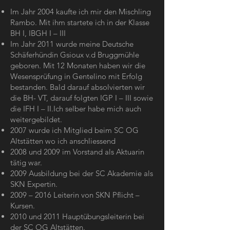
Im Jahr 2004 kaufte ich mir den Mischling
Rambo. Mit ihm startete ich in der Klasse
BH I, IBGH I – III
Im Jahr 2011 wurde meine Deutsche
Schäferhündin Gsioux v.d Bruggmühle
geboren. Mit 12 Monaten haben wir die
Wesensprüfung in Gentelino mit Erfolg
bestanden. Bald darauf absolvierten wir
die BH- VT, darauf folgten IGP I – III sowie
die IFH I – II.Ich selber habe mich auch
weitergebildet.
2007 wurde ich Mitglied beim SC OG
Altstätten wo ich anschliessend
2008 und 2009 im Vorstand als Aktuarin
tätig war.
2009 Ausbildung bei der SC Akademie als
SKN Expertin.
2009 – 2016 Leiterin von SKN Pflicht –
Kursen.
2010 und 2011 Hauptübungsleiterin bei
der SC OG Altstätten.