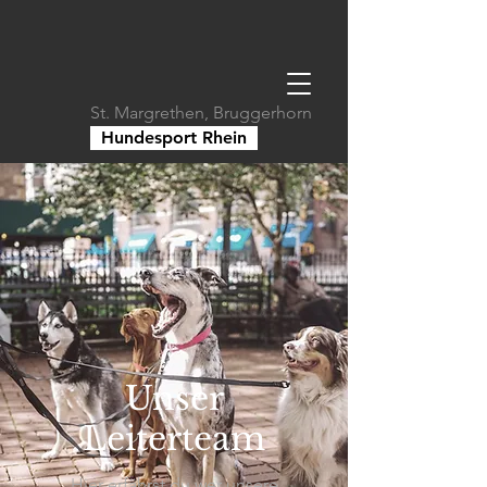
St. Margrethen, Bruggerhorn
Hundesport Rhein
Unser
Leiterteam
Hier erfährst du wer unsere