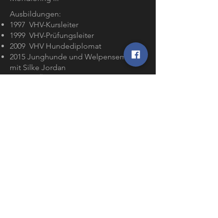
Ausbildungen:
1997 VHV-Kursleiter
1999 VHV-Prüfungsleiter
2009 VHV Hundediplomat
2015 Junghunde und Welpenseminar
mit Silke Jordan
2017 SVÖ Fährtenleger
2022 SC Ausbildung Vereinshelfer