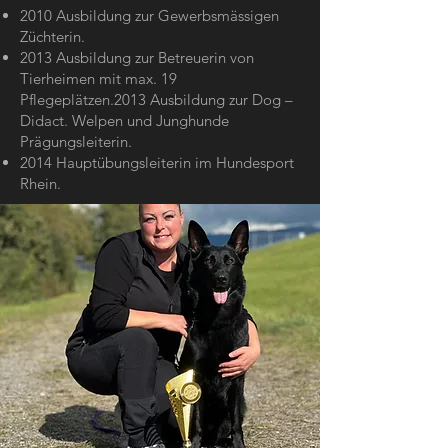
2010 Ausbildung zur Gewerbsmässigen
Züchterin.
2013 Ausbildung zur Betreuerin von
Tierheimen mit max. 19
Pflegeplätzen.2013 Ausbildung zur Dog –
Didact. Welpen und Junghunde
Prägungsleiterin.
2014 Hauptübungsleiterin im Hundesport
Rhein.