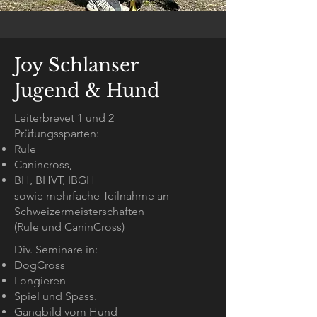
Joy Schlanser
Jugend & Hund
Leiterbrevet 1 und 2
Prüfungssparten:
Rule
Canincross,
BH, BHVT, IBGH
sowie mehrfache Teilnahme an
Schweizermeisterschaften
(Rule und CaninCross)
Div. Seminare in:
DogCross
Longieren
Spiel und Spass.
Gangbild vom Hund